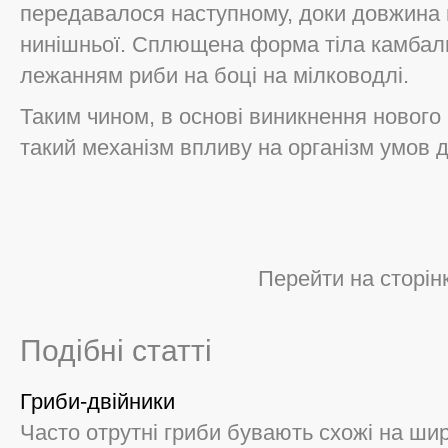
передавалося наступному, доки довжина ц
нинiшньої. Сплющена форма тiла камбал
лежанням риби на боцi на мiлководлi.
Таким чином, в основi виникнення нового
такий механiзм впливу на органiзм умов д
Перейти на сторін
Подібні статті
Гриби-двійники
Часто отрутні гриби бувають схожі на шир