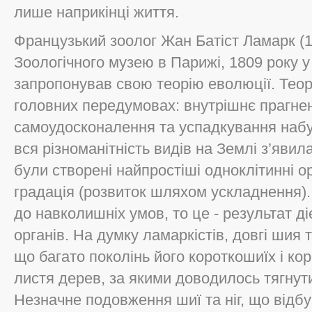
лише наприкiнцi життя.
Французький зоолог Жан Батiст Ламарк (
Зоологiчного музею в Парижi, 1809 року у 
запропонував свою теорiю еволюцiї. Теор
головних передумовах: внутрiшнє прагнен
самоудосконалення та успадкування набу
вся рiзноманiтнiсть видiв на Землi з’яви
були створенi найпростiшi одноклiтиннi о
градацiя (розвиток шляхом ускладнення).
до навколишнiх умов, то це - результат дi
органiв. На думку ламаркiстiв, довгi шия 
що багато поколiнь його короткошиїх i ко
листя дерев, за якими доводилось тягнут
Незначне подовження шиї та нiг, що вiдбу