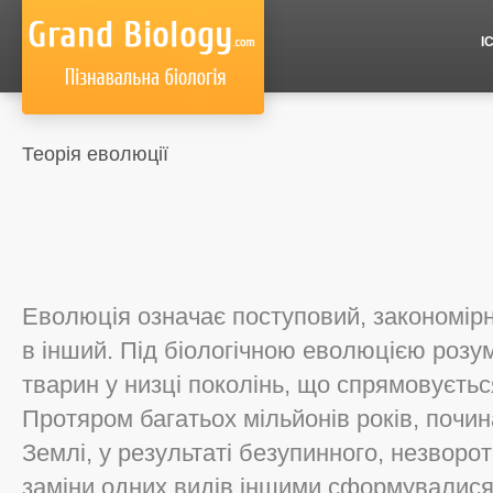
І
Теорія еволюції
Еволюцiя означає поступовий, закономір
в iнший. Пiд бiологiчною еволюцiєю розум
тварин у низцi поколiнь, що спрямовуєть
Протяром багатьох мiльйонiв рокiв, почи
Землi, у результатi безупинного, незворо
замiни одних видiв iншими сформувалися 