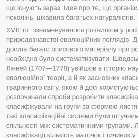
що iснують зараз. Ідея про те, що орган
поколiнь, цiкавила багатьох натуралiстiв.
ХVIII ст. ознаменувалося розвитком у рос
природознавствi еволюцiйних поглядiв. Д
досить багато описового матерiалу про ро
необхiдно було систематизувати. Шведсь
Лiнней (1707—1778) увiйшов в iсторiю нау
еволюцiйної теорiї, а й як засновник клас
тваринното свiту, якою й досi користуютьс
розпочинали спроби розробити класифiкац
класифiкували на групи за формою листя 
такi класифiкацiйнi системи були штучним
спiльностi мiж систематичними групами. Л
класифiкацiї кiлькiсть маточок i тичинок у