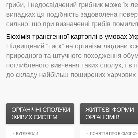
гриби, і недосвідчений грибник може їх л
випадках ця подібність задоволена поверх
сильно, що при визначенні грибів помилити
Біохімія трансгенної картоплі в умовах Ук
Підвищений “тиск” на організм людини кс
природного та штучного походження обум
поглибленого вивчення таких сполук, і в п
до складу найбільш поширених харчових пр
ОРГАНІЧНІ СПОЛУКИ
ЖИТТЄВІ ФОРМИ
ЖИВИХ СИСТЕМ
ОРГАНІЗМІВ
ВУГЛЕВОДИ
ПОНЯТТЯ ПРО БІОМОРФУ