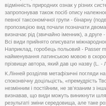
вiдмiннiсть природних ознак у рiзних сис
запропонував також посiб опису належнос
певної таксономiчної групи - бiнарну (под
пропозицiєю вид почали позначати двома
визначає рiд (звичайно iменник), а друге 
Всi види прийнято описувати мiжнародно
Наприклад, горобець польовий - Раsser m
найменування латинською мовою в скороч
прiзвище автора, який дав цю назву (L. - Л
К.Лiнней роздiляв метафiзичнi погляди на
споконвiчну доцiльцiсть, «премудрiсть Тв
незмiнним i постiйним, не зв’язаним з iн
визнавав, що види можуть виникнути шл
результатi змiни середовища, але таке р