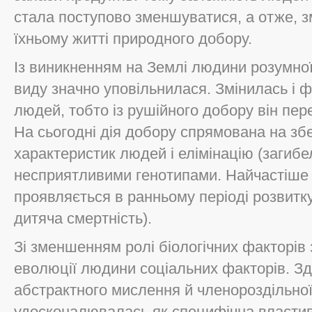
стала поступово зменшуватися, а отже, 
їхньому житті природного добору.
Із виникненням на Землі людини розумної 
виду значно уповільнилася. Змінилась і 
людей, тобто із рушійного добору він пер
На сьогодні дія добору спрямована на зб
характеристик людей і елімінацію (загибел
несприятливими генотипами. Найчастіше е
проявляється в ранньому періоді розвит
дитяча смертність).
Зі зменшенням ролі біологічних факторів
еволюції людини соціальних факторів. Зда
абстрактного мислення й членороздільної
удосконалювалась як специфічна властив