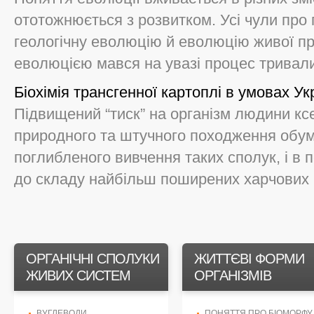
ототожнюється з розвитком. Усі чули про
геологічну еволюцію й еволюцію живої пр
еволюцією мався на увазі процес тривалих
Біохімія трансгенної картоплі в умовах Ук
Підвищений “тиск” на організм людини кс
природного та штучного походження обум
поглибленого вивчення таких сполук, і в п
до складу найбільш поширених харчових пр
ОРГАНІЧНІ СПОЛУКИ
ЖИТТЄВІ ФОРМИ
ЖИВИХ СИСТЕМ
ОРГАНІЗМІВ
ВУГЛЕВОДИ
ПОНЯТТЯ ПРО БІОМОРФУ