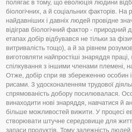
полягає в тому, що еволюція людини відб
біологічних, а й соціальних факторів. На 
найдавніших і давніх людей провідне зна
відіграв біологічний фактор - природний д
етапах добір відбувався не тільки за фіз
витривалість тощо), а й за рівнем розумо
виготовляти найпростіші знаряддя праці, 
спілкування з іншими членами племені, н
Отже, добір спри яв збереженню особин 
рисами. 3 удосконаленням трудової діяль
спрямованість добору посилювалася. Особ
винаходити нові знаряддя, навчатися й а
більше можливостей вижити. У процесі е
створювати штучне середовище для життя
запаси продуктів. Тому залежність людей