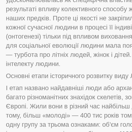
результаті впливу колективного способу ж
наших предків. Проте ці якості не закріпи
кожної сучасної людини в процесі її інди
(онтогенезі) тільки під впливом вихованн
для соціальної еволюції людини мала поя
— турбота про літніх людей, жінок і діт
інтелекту людини.
Основні етапи історичного розвитку виду
І етап названо найдавніші люди або арха
багато різноманітних знахідок скелетів, зок
Європі. Жили вони в різний час найбільш 
тому, більш «молоді» — 400 тис років тому.
одну групу за трьома ознаками: об'єм го