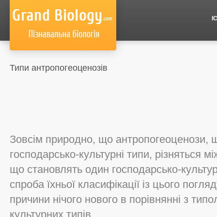
І
Типи антропогеоценозів
Зовсім природно, що антропогеоценози, щ
господарсько-культурні типи, різняться м
що становлять один господарсько-культур
спроба їхньої класифікації із цього погляд
причини нічого нового в порівнянні з типо
культурних типів.