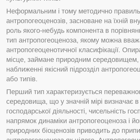
Неформальним і тому методично правиль
антропогеоценозів, засноване на їхній вн
роль якого-небудь компонента в порівнян
тип антропогеоценоза, якому можна вваж
антропогеоценотичної класифікації. Опир
місце, займане природним середовищем,
наближенні якісний підрозділ антропогео
або типів.
Перший тип характеризується переважн
середовища, що у значній мірі визначає в
господарської діяльності, чисельність гос
напрямок динаміки антропогеоценоза і йог
природних біоценозів приводить до прип