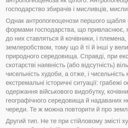
антропогеоценоза як цілого. Антропогеоц
господарство збирачів і мисливців, мисли
Однак антропогеоценози першого щабля 
формами господарства, що привласнює, я
до них ставляться й кочівники, і племена
землеробством, тому що й ті й інші у вел
природного середовища. Справді, при ек
скотарстві наявність (або відсутність) в
чисельність худоби, а отже, і чисельніст
екстремальні історичні ситуації: грабежі о
одержання військового видобутку, кочівн
географічного середовища й надаваних 
череди. Те ж можна повторити й про зем
Другий тип. Не те при стійловому змісті 