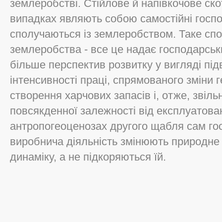
землеробстві. Стійлове й напівкочове ск
випадках являють собою самостійні господ
сполучаються із землеробством. Таке сп
землеробства - все це надає господарсь
більше перспектив розвитку у вигляді пі
інтенсивності праці, спрямованого зміни
створення харчових запасів і, отже, звіл
повсякденної залежності від експлуатован
антропогеоценозах другого щабля сам гос
виробнича діяльність змінюють природне
динаміку, а не підкоряються їй.