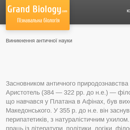
І
Виникнення античної науки
Засновником античного природознавства
Аристотель (384 — 322 рр. до н.е.) — фі
що навчався у Платана в Афінах, був ви
Македонського. У 355 р. до н.е. він засну
перипатетиків, з натуралістичним ухилом.
праць із літератури, політики, логіки, філос