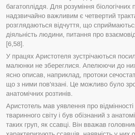
багатопліддя. Для розуміння біологічних 
надзвичайно важливим є четвертий тракт
розглядаються відчуття, що сприймаються
діяльність людини, питання про взаємові
[6,58].
У працях Аристотеля зустрічаються поси
малюнки не збереглися. Апелюючи до ни
ясно описав, наприклад, протоки сечостат
що з ними пов'язані. Це можливо було зр
анатомічних розтинів.
Аристотель мав уявлення про відмінності
тваринного світу і був обізнаний з анатом
таких груп, як ссавці. Він вважав головни
характеризують ссавців, наявність у них 