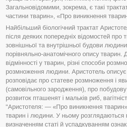
Загальновідомими, зокрема, є такі трактат
частини тварин», «Про виникнення твари
Найбільший біологічний трактат Аристоте
після деяких попередніх відомостей про 
зовнішньої та внутрішньої будови людини,
порівняльно-анатомічного опису тварин. 
відмінності у тварин, різні способи розм
розмноження людини. Аристотель описує 
розповідає про статеве розмноження і я
(самовільного зародження), про побудову 
розвиток пташенят і мальків риб, вагітніст
"Аристотеля: — «Про виникнення тварин»
тварин і людини. У ньому розглядаються п
визначенням статі й успадкуванням ознак