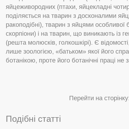
яйцеживородних (птахи, яйцекладні чотири
поділяється на тварин з досконалими яйц
ракоподібні), тварин з яйцями особливої 
скорпіони) і на тварин, що виникають із 
(решта молюсків, голкошкірі). Є відомост
лише зоологією, «батьком» якої його спр
ботанікою, проте його ботанічні праці не 
Перейти на сторінку
Подібні статті