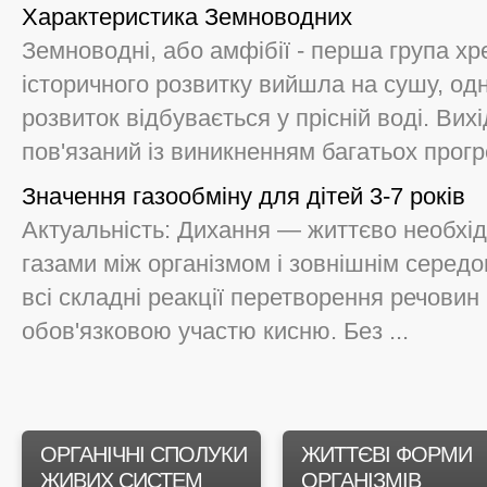
Характеристика Земноводних
Земноводні, або амфібії - перша група хр
історичного розвитку вийшла на сушу, од
розвиток відбувається у прісній воді. Ви
пов'язаний із виникненням багатьох прогре
Значення газообміну для дітей 3-7 років
Актуальність: Дихання — життєво необхід
газами між організмом і зовнішнім серед
всі складні реакції перетворення речовин 
обов'язковою участю кисню. Без ...
ОРГАНІЧНІ СПОЛУКИ
ЖИТТЄВІ ФОРМИ
ЖИВИХ СИСТЕМ
ОРГАНІЗМІВ