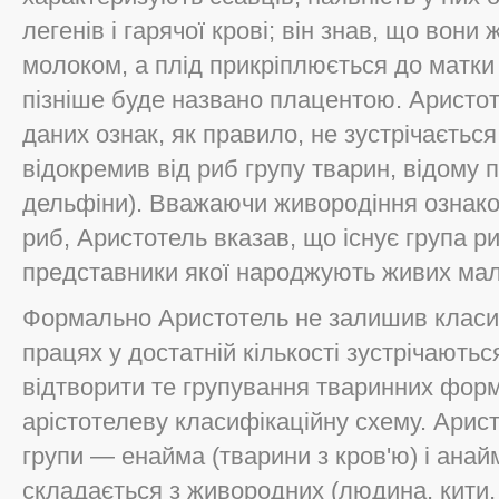
легенів і гарячої крові; він знав, що вон
молоком, а плід прикріплюється до матки
пізніше буде названо плацентою. Аристот
даних ознак, як правило, не зустрічається
відокремив від риб групу тварин, відому п
дельфіни). Вважаючи живородіння ознакою
риб, Аристотель вказав, що існує група ри
представники якої народжують живих мал
Формально Аристотель не залишив класиф
працях у достатній кількості зустрічають
відтворити те групування тваринних форм
арістотелеву класифікаційну схему. Арист
групи — енайма (тварини з кров'ю) і анай
складається з живородних (людина, кити, 