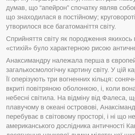
думав, що “апейрон” спочатку являв собо
що знаходилася в постійному; круговороті, 
утворилося все багатоманіття світу.
Сприйняття світу як породження якихось
«стихій» було характерною рисою антично
Анаксимандру належала перша в європейс
загалькосмологічну картину світу. У цій к
Її оперізують три вогненних кільця: сонячне
вкриті повітряною оболонкою, і, коли во
небесні світила. На відміну від Фалеса,
плавучому в океані островові, Анаксіман
перебуває в світовому просторі, і ні що 
американського дослідника античності Ка