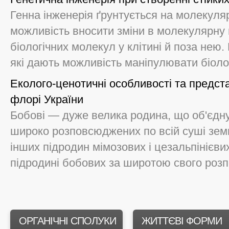
Генна інженерія ґрунтується на молекулярн
можливість вносити зміни в молекулярну
біологічних молекул у клітині й поза нею
які дають можливість маніпулювати біолог
Еколого-ценотичні особливості та предст
флорі України
Бобові — дуже велика родина, що об'єднує
широко розповсюджених по всій суші земн
інших підродин мімозових і цезальпінієви
підродині бобових за широтою свого розп
ОРГАНІЧНІ СПОЛУКИ
ЖИТТЄВІ ФОРМИ