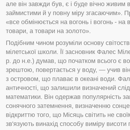
але він завжди був, є і буде вічно живим 
займистими й у повну міру згасаючим». П
«все обмінюється на вогонь і вогонь - на 
товари, а товари на золото».
Подібним чином розуміли основу світост
мілетської школи. Її засновник Фалес Мі
р. до н.е.) думав, що початком всього є во
зрештою, повертається у воду, — учив ві
з островом, що плаває в океані води. Фа
античності, що залишили визначений слід в
математики. Він одержав популярність з
сонячного затемнення, визначенню сонцес
відкриттю того, що Місяць світить не своїм
зв'язують винахід способу виміру висоти пі