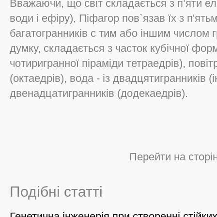
Вважаючи, що світ складається з п’яти еле
води і ефіру), Піфагор пов`язав їх з п'я
багатогранників с тим або іншим числом г
думку, складається з часток кубічної фор
чотиригранної піраміди тетраедрів), повіт
(октаедрів), вода - із двадцятигранників (і
двенадцатигранників (додекаедрів).
Перейти на сторі
Подібні статті
Генетична інженерія при створенні стійки