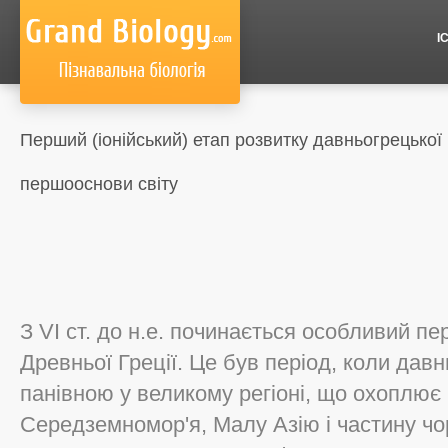
І
Перший (іонійський) етап розвитку давньогрецької
першооснови світу
З VI ст. до н.е. починається особливий пері
Древньої Греції. Це був період, коли давн
панівною у великому регіоні, що охоплює 
Середземномор'я, Малу Азію і частину ч