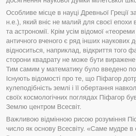
досягнення наукової думки мілетської шк
Особливе місце в науці Древньої Греції 
н.е.), який вніс не малий для своєї епохи
та астрономії. Крім усім відомої «теорем
античного вченого є ряд інших наукових д
відноситься, наприклад, відкриття того ф
сторони квадрату не може бути виражене
Тим самим у математику було введено пон
Існують відомості про те, що Піфагор до
кулеподібність землі і її обертання навкол
своїх космологічних поглядах Піфагор бу
Землю центром Всесвіт.
Важливою відмінною рисою розуміння Пі
число як основу Всесвіту. «Саме мудре в с