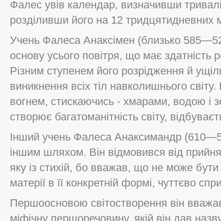
Фалес увів календар, визначивши триваліс
розділивши його на 12 тридцятидневних м
Учень Фалеса Анаксімен (близько 585—524
основу усього повітря, що має здатність р
Різним ступенем його розрідження й ущі
виникнення всіх тіл навколишнього світу.
вогнем, стискаючись - хмарами, водою і з
створює багатоманітність світу, відбуваєт
Інший учень Фалеса Анаксимандр (610—54
іншим шляхом. Він відмовився від прийня
яку із стихій, бо вважав, що не може бу
матерії в її конкретній формі, чуттєво спри
Першоосновою світостворення він вважав
міфічну першоречовину, якій він дав наз