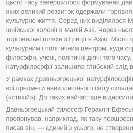
цього часу завершилося формування давн
яких великий розвиток одержали торгівля
культурне життя. Серед них виділялося М
Іонійської колонії в Малій Азії. Через нь
торговельні шляхи з Греції в Азію. Місто
культурним і політичним центром, куди с
філософи, учені, політичні діячі того часу
натурфілософії залишила глибокий слід в 
У рамках древньогрецької натурфілософії
всі предмети навколишнього світу склад
(«стихій»). До таких найчастіше відносили
Давньогрецький філософ Геракліт Ефеськи
пропонував, наприклад, як таку перщоосн
писав він, — єдиний з усього, не створений