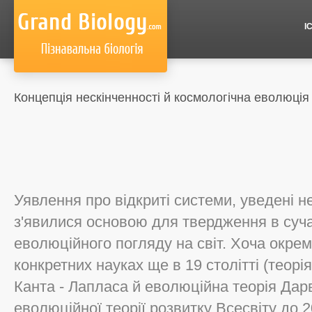
І
Концепція нескінченності й космологічна еволюція
Уявлення про відкриті системи, уведені 
з'явилися основою для твердження в суч
еволюційного погляду на світ. Хоча окремі
конкретних науках ще в 19 столітті (теор
Канта - Лапласа й еволюційна теорія Дарві
еволюційної теорії розвитку Всесвіту до 2