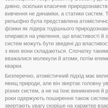
дивно, оскільки класичне природознавст
вивчення не динаміки, а статики систем. 
рельєфно була представлена атомістичн
фізики як лідера тодішнього природознав
опирався на уявлення, що властивості й 
систем можуть бути зведені до властивост
з яких вони складаються. Спочатку таки
вважалися молекули й атоми, потім елемен
кварки.
Безперечно, атомістичний підхід має вел
явищ природи, але він звертає головну ув
різних систем, а не на їхнє виникнення й 
роки одержують поширення також системн
звертають увагу скоріше на характер взає