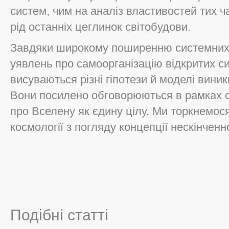
систем, чим на аналіз властивостей тих ча
рід останніх цеглинок світобудови.
Завдяки широкому поширенню системних ід
уявлень про самоорганізацію відкритих с
висуваються різні гіпотези й моделі виник
Вони посилено обговорюються в рамках су
про Вселену як єдину цілу. Ми торкнемос
космології з погляду концепції нескінченно
Подібні статті