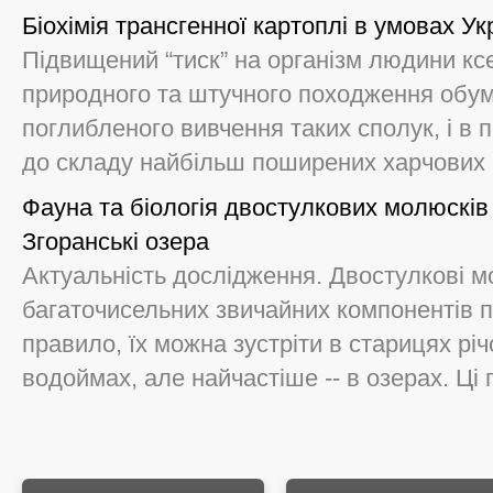
Біохімія трансгенної картоплі в умовах Ук
Підвищений “тиск” на організм людини кс
природного та штучного походження обум
поглибленого вивчення таких сполук, і в п
до складу найбільш поширених харчових пр
Фауна та біологія двостулкових молюскі
Згоранські озера
Актуальність дослідження. Двостулкові м
багаточисельних звичайних компонентів п
правило, їх можна зустріти в старицях річ
водоймах, але найчастіше -- в озерах. Ці гі