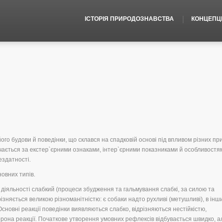
ІСТОРІЯ ПРИРОДОЗНАВСТВА
КОНЦЕПЦІЇ
його будови й поведінки, що склався на спадковій основі під впливом різних пр
ачається за екстер`єрними ознаками, інтер`єрними показниками й особливостя
ездатності.
новних типів.
ї діяльності слабкий (процеси збудження та гальмування слабкі, за силою та
різняється великою різноманітністю: є собаки надто рухливі (метушливі), в інш
Основні реакції поведінки виявляються слабко, відрізняються нестійкістю,
она реакції. Початкове утворення умовних рефлексів відбувається швидко, а