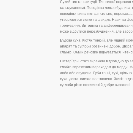
Сухий тип конституції. Тип вищої нервово
гальмуванням). Поведінка легко збудлива, н
поведінки виявляються сильно, переважає 
утворюються легко та швидко. Навички фор
тренування. Витримка та диференціювання 
може відбутися перезбудження, але забор
Будова суха. Кістяк тонкий, але міцний (к
апарат та суглоби розвинені добре. Шкіра 
слабко. Обмін речовин відбувається інтен
Екстер`єрні статі виражені відповідно до з
слабко вираженим переходом до морди. Мо
лоба або опущена. Губи тонкі, сухі, щільно
суха, довга, високо поставлена. Живіт підтя
суглоби різко окреслені й добре виражені.