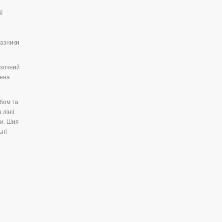
ї
разники
язочний
нена
обом та
лінії
ми. Шия
ьні