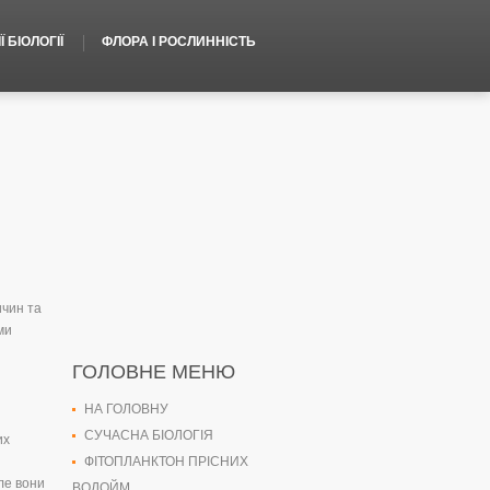
 БІОЛОГІЇ
ФЛОРА І РОСЛИННІСТЬ
ичин та
ми
ГОЛОВНЕ МЕНЮ
НА ГОЛОВНУ
СУЧАСНА БІОЛОГІЯ
их
ФІТОПЛАНКТОН ПРІСНИХ
ле вони
ВОДОЙМ