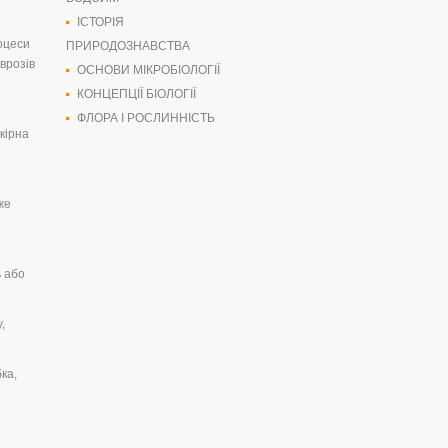
ІСТОРІЯ
роцеси
ПРИРОДОЗНАВСТВА
врозів
ОСНОВИ МІКРОБІОЛОГІЇ
КОНЦЕПЦІЇ БІОЛОГІЇ
ФЛОРА І РОСЛИННІСТЬ
кірна
же
ь або
,
ка,