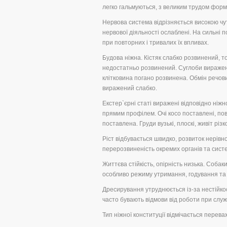
легко гальмуються, з великим трудом форму
Нервова система відрізняється високою чут
нервової діяльності ослаблені. На сильні 
при повторних і тривалих їх впливах.
Будова ніжна. Кістяк слабко розвинений, т
недостатньо розвинений. Суглоби виражені 
клітковина погано розвинена. Обмін речов
виражений слабко.
Екстер`єрні статі виражені відповідно ніж
прямим профілем. Очі косо поставлені, пові
поставлена. Груди вузькі, плоскі, живіт різ
Ріст відбувається швидко, розвиток нерівн
перерозвиненість окремих органів та сист
Життєва стійкість, опірність низька. Соба
особливо режиму утримання, годування та
Дресирування утруднюється із-за нестійко
часто бувають відмови від роботи при служ
Тип ніжної конституції відмічається перева