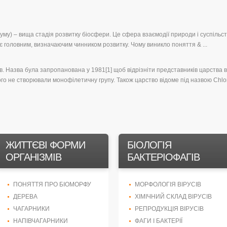
у) – вища стадія розвитку біосфери. Це сфера взаємодії природи і суспільст
є головним, визначаючим чинником розвитку. Чому виникло поняття & ...
. Назва була запропанована у 1981[1] щоб відрізніти представників царства в
го не створювали монофілетичну групу. Також царство відоме під назвою Chlo
ЖИТТЄВІ ФОРМИ
БІОЛОГІЯ
ОРГАНІЗМІВ
БАКТЕРІОФАГІВ
ПОНЯТТЯ ПРО БІОМОРФУ
МОРФОЛОГІЯ ВІРУСІВ
ДЕРЕВА
ХІМІЧНИЙ СКЛАД ВІРУСІВ
ЧАГАРНИКИ
РЕПРОДУКЦІЯ ВІРУСІВ
НАПІВЧАГАРНИКИ
ФАГИ І БАКТЕРІЇ