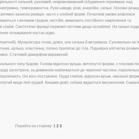
ї діяльності сильний, рухливий, неврівноважений (збудження переважає над
евтримна, темпераментна. Рухи швидкі, різкі, енергійні, сильні. Основні реакці
активно-захисна реакція, часто у злобній формі. Початкові умовні рефлекси
муються з великим трудом, нестійкі, вимагають постійного закріплення та
слабкі. Синтетичні функції нервової системи дещо ослаблені. На сильні под
онне гальмування настає рідко.
омпактний). Мускулатура тонка, довга, але сильна й витривала. Сухожильно-зв`
тонка, щільна, еластична, погано прилягає до тіла. Підшкірна клітчатка розви
сивно. Статевий диморфізм виражений.
агального типу будови. Голова відносно вузька, витягнутої форми, з плоским л
рда загострена, за довжиною наближається до черепної частини, паралельна 
 прилягають. Очі косо поставлені. Груди глибокі, відносно вузькі, овальної фор
гнутий вище лінії грудей. Кінцівки довгі, собака видається високоногим. Скакал
Перейти на сторінку:
1
2
3