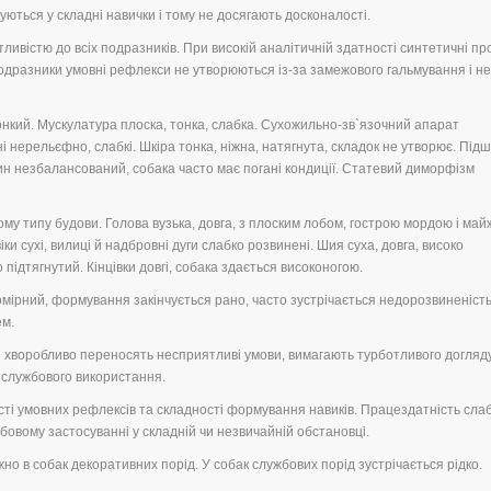
ються у складні навички і тому не досягають досконалості.
ливістю до всіх подразників. При високій аналітичній здатності синтетичні п
подразники умовні рефлекси не утворюються із-за замежового гальмування і не
онкий. Мускулатура плоска, тонка, слабка. Сухожильно-зв`язочний апарат
нерельєфно, слабкі. Шкіра тонка, ніжна, натягнута, складок не утворює. Підш
ин незбалансований, собака часто має погані кондиції. Статевий диморфізм
ному типу будови. Голова вузька, довга, з плоским лобом, гострою мордою і май
ки сухі, вилиці й надбровні дуги слабко розвинені. Шия суха, довга, високо
ко підтягнутий. Кінцівки довгі, собака здається високоногою.
омірний, формування закінчується рано, часто зустрічається недорозвиненіст
ем.
ки хворобливо переносять несприятливі умови, вимагають турботливого догляду
 службового використання.
сті умовних рефлексів та складності формування навиків. Працездатність слаб
бовому застосуванні у складній чи незвичайній обстановці.
жно в собак декоративних порід. У собак службових порід зустрічається рідко.