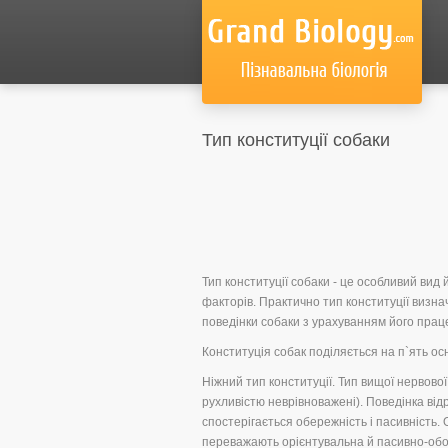
Тип конституції собаки
Тип конституції собаки - це особливий вид 
факторів. Практично тип конституції визн
поведінки собаки з урахуванням його прац
Конституція собак поділяється на п`ять ос
Ніжний тип конституції. Тип вищої нервово
рухливістю неврівноважені). Поведінка від
спостерігається обережність і пасивність. 
переважають орієнтувальна й пасивно-обор