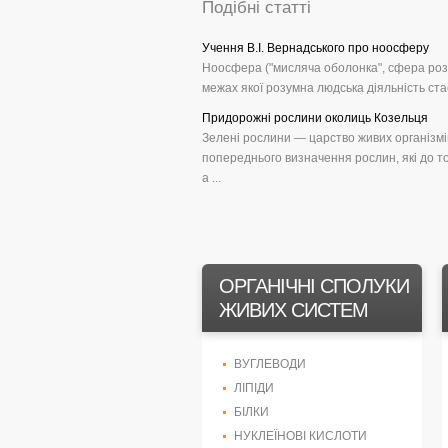
Подібні статті
Учення В.І. Вернадського про ноосферу
Ноосфера ("мисляча оболонка", сфера розум
межах якої розумна людська діяльність ста
Придорожні рослини околиць Козельця
Зелені рослини — царство живих організмів
попереднього визначення рослин, які до то
а ...
ОРГАНІЧНІ СПОЛУКИ
ЖИВИХ СИСТЕМ
ВУГЛЕВОДИ
ЛІПІДИ
БІЛКИ
НУКЛЕЇНОВІ КИСЛОТИ