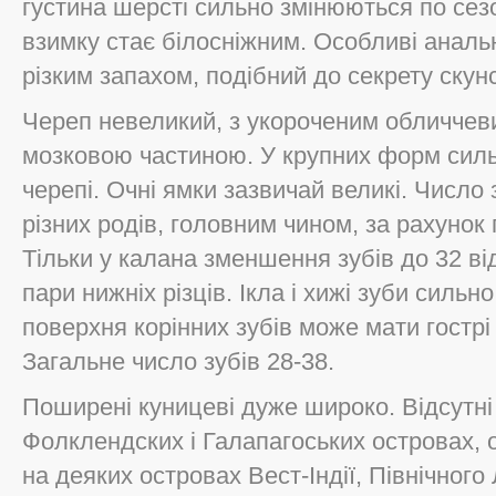
густина шерсті сильно змінюються по сез
взимку стає білосніжним. Особливі анальн
різким запахом, подібний до секрету скунсі
Череп невеликий, з укороченим обличчеви
мозковою частиною. У крупних форм силь
черепі. Очні ямки зазвичай великі. Число 
різних родів, головним чином, за рахунок 
Тільки у калана зменшення зубів до 32 ві
пари нижніх різців. Ікла і хижі зуби силь
поверхня корінних зубів може мати гостр
Загальне число зубів 28-38.
Поширені куницеві дуже широко. Відсутні 
Фолклендских і Галапагоських островах, ос
на деяких островах Вест-Індії, Північного