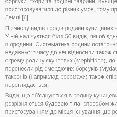
борсуки, тхори та подібні тварини. Куниц
пристосовуватися до різних умов, тому пр
Землі [6].
По числу видів і родів родина куницевих 
У ній налічується біля 56 видів, які об'єд
підродини. Систематика родини остаточно
недавнього часу до неї відносили також с
окрему родину скунсових (Mephitidae), до 
перенесли рід смердючих борсуків (Myda
таксонів (наприклад росомахи) також спір
переглядається.
Види, що об'єднуються в родину куницев
розрізняються будовою тіла, способом жи
пристосуванням до місця існування. До р