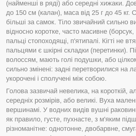
(найменші в ряді) або середні хижаки. Дов
до 150 см (калан), маса від 25 г до 45 кг
більші за самок. Тіло звичайний сильно ви
відносно коротке, часто масивне (борсук, 
пальці стопоходящі, п'ятипалі. Кігті не вт
пальцями є шкірні складки (перетинки). П
волоссям, мають голі подушки, або цілком 
сильно змінені: задні перетворилися на ла
укорочені і сполучені між собою.
Голова зазвичай невелика, на короткій, а
середніх розмірів, або великі. Вуха мален
вершинамі. У водних видів вушні раковин
як правило, густе, пухнасте, з м'яким пі
різноманітне: однотонне, двобарвне, смуг