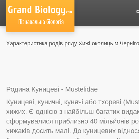
І
Характеристика родів ряду Хижі околиць м.Черніг
Родина Куницеві - Mustelidae
Куницеві, куничні, кунячі або тхореві (Mu
хижих. Є однією з найбільш багатих вида
сформувалися приблизно 40 мільйонів рокі
хижаків досить малі. До куницевих віднося