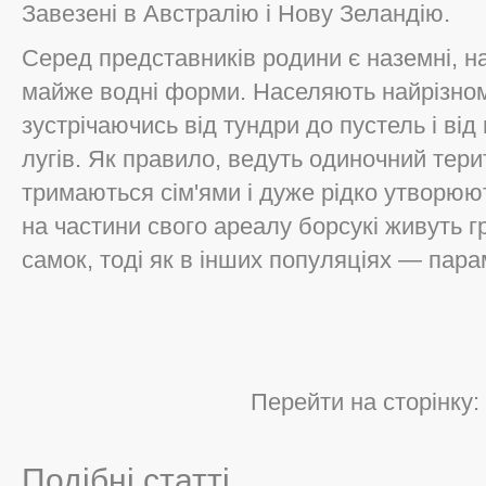
Завезені в Австралію і Нову Зеландію.
Серед представників родини є наземні, на
майже водні форми. Населяють найрізно
зустрічаючись від тундри до пустель і від 
лугів. Як правило, ведуть одиночний терит
тримаються сім'ями і дуже рідко утворюю
на частини свого ареалу борсукі живуть гр
самок, тоді як в інших популяціях — пар
Перейти на сторінку:
Подібні статті