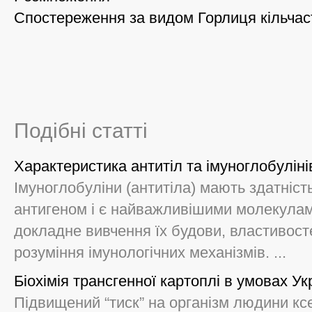
Спостереження за видом Горлиця кільчаст
Подібні статті
Характеристика антитіл та імуноглобуліні
Імуноглобуліни (антитіла) мають здатніст
антигеном і є найважливішими молекулами
докладне вивчення їх будови, властивост
розуміння імунологічних механізмів. ...
Біохімія трансгенної картоплі в умовах Ук
Підвищений “тиск” на організм людини кс