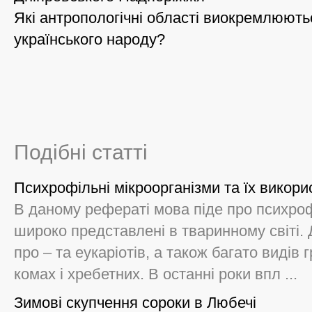
Які антропологічні області виокремлюють
українського народу?
Подібні статті
Психрофільні мікроорганізми та їх викори
В даному рефераті мова піде про психроф
широко представлені в тваринному світі.
про – та еукаріотів, а також багато видів г
комах і хребетних. В останні роки впл ...
Зимові скупчення сороки в Любечі