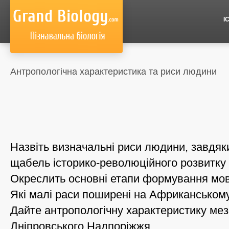
І
Антропологічна характеристика та риси людини
Назвіть визначальні риси людини, завдя
щабель історико-революційного розвитку о
Окреслить основні етапи формування мо
Які малі раси поширені на Африканському
Дайте антропологічну характеристику ме
Дніпровського Надпоріжжя