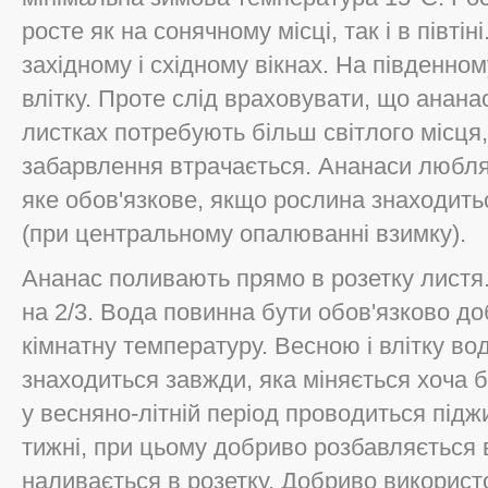
росте як на сонячному місці, так і в півт
західному і східному вікнах. На південном
влітку. Проте слід враховувати, що анана
листках потребують більш світлого місця,
забарвлення втрачається. Ананаси любля
яке обов'язкове, якщо рослина знаходить
(при центральному опалюванні взимку).
Ананас поливають прямо в розетку листя.
на 2/3. Вода повинна бути обов'язково до
кімнатну температуру. Весною і влітку во
знаходиться завжди, яка міняється хоча б
у весняно-літній період проводиться під
тижні, при цьому добриво розбавляється 
наливається в розетку. Добриво викорис