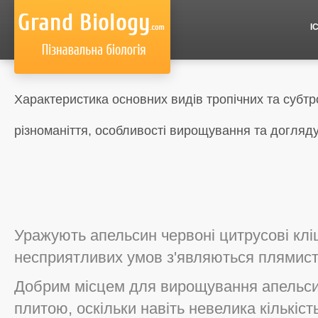
І
Характеристика основних видів тропічних та субт
різноманіття, особливості вирощування та догляд
Уражують апельсин червоні цитрусові кліщі
несприятливих умов з'являються плямисті
Добрим місцем для вирощування апельсин
плитою, оскільки навіть невелика кількість