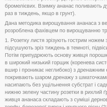
бромелієвих. Взимку ананас поливають 
раз в тиждень, якщо в грунт).
Дана методика вирощування ананаса з вер
розроблена фахівцем по вирощуванню тро
1. Розетку листя зрізують гострим ножем 
підсушують зріз тиждень в темноті, підві
Потім припудрюють основу живця порошко
в широкий низький горщик (коренева сис
вшир і проникає неглибоко) з дренажним
покривають шаром дренажу з шматочками 
насипають без ущільнення субстрат і са
нижню зелену частину розетки в рихлий ґ
живця ананаса складають з суміші дерново
торфу, березової тирси і крупного піску (3