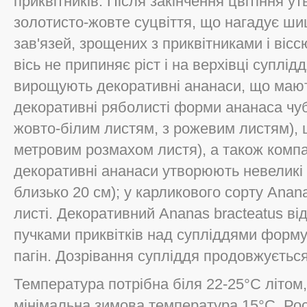
приквітників. Після закінчення цвітіння 
золотисто-жовте суцвіття, що нагадує шиш
зав'язей, зрощених з приквітниками і віс
вісь не припиняє ріст і на верхівці суплід
вирощують декоративні ананаси, що мают
декоративні ряболисті форми ананаса чуб
жовто-білим листям, з рожевим листям), 
метровим розмахом листя), а також компа
декоративні ананаси утворюють невеликі 
близько 20 см); у карликового сорту Ana
листі. Декоративний Ananas bracteatus в
пучками приквітків над супліддями форму
пагін. Дозрівання супліддя продовжується 
Температура потрібна біля 22-25°С літом
мінімальна зимова температура 15°С. Ро