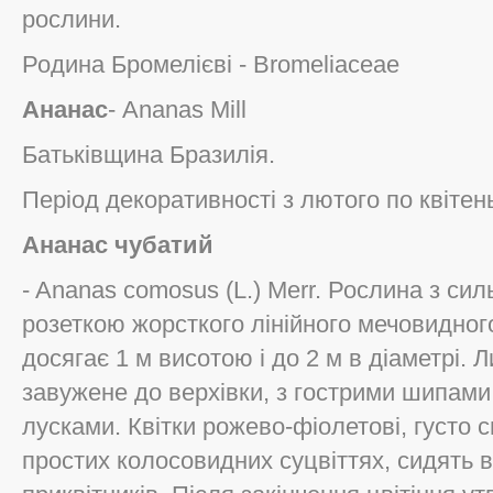
рослини.
Родина Бромелієві - Bromeliaceae
Ананас
- Ananas Mill
Батьківщина Бразилія.
Період декоративності з лютого по квітен
Ананас чубатий
- Ananas comosus (L.) Merr. Рослина з си
розеткою жорсткого лінійного мечовидног
досягає 1 м висотою і до 2 м в діаметрі. 
завужене до верхівки, з гострими шипами 
лусками. Квітки рожево-фіолетові, густо 
простих колосовидних суцвіттях, сидять