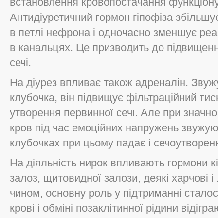
встановлення кровопостачання функціон
Антидіуретичний гормон гіпофіза збільшу
в петлі нефрона і одночасно зменшує реаб
в канальцях. Це призводить до підвищення
сечі.
На діурез впливає також адреналін. Звуж
клубочка, він підвищує фільтраційний тиск
утворення первинної сечі. Але при значн
кров під час емоційних напружень звужують
клубочках при цьому падає і сечоутворен
На діяльність нирок впливають гормони к
залоз, щитовидної залози, деякі харчові і
чином, основну роль у підтриманні стало
крові і обміні позаклітинної рідини відіг