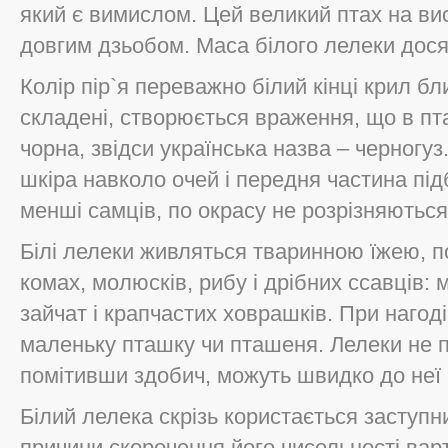
який є вимислом. Цей великий птах на вис
довгим дзьобом. Маса білого лелеки досяг
Колір пір`я переважно білий кінці крил бл
складені, створюється враження, що в пт
чорна, звідси українська назва – черногуз.
шкіра навколо очей і передня частина під
менші самців, по окрасу не розрізняються
Білі лелеки живляться тваринною їжею, п
комах, молюсків, рибу і дрібних ссавців:
зайчат і крапчастих ховрашків. При нагод
маленьку пташку чи пташеня. Лелеки не 
помітивши здобич, можуть швидко до неї п
Білий лелека скрізь користається заступн
причини скорочення його чисельності вар