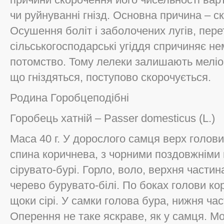
чи руйнуванні гнізд. Основна причина – с
Осушення боліт і заболочених лугів, пере
сільськогосподарські угіддя спричиняє н
потомство. Тому лелеки залишають меліора
що гніздяться, поступово скорочується.
Родина Горобцеподібні
Горобець хатній – Passer domesticus (L.)
Маса 40 г. У дорослого самця верх голови
спина коричнева, з чорними поздовжніми 
сірувато-бурі. Горло, воло, верхня частина
черево бурувато-білі. По боках голови кор
щоки сірі. У самки голова бура, нижня час
Оперення не таке яскраве, як у самця. Мо