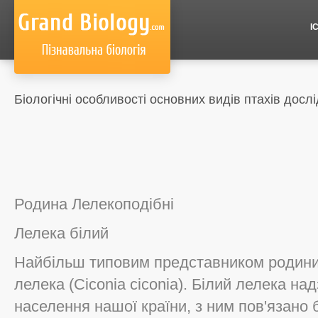
І
Біологічні особливості основних видів птахів дослі
Родина Лелекоподібні
Лелека білий
Найбільш типовим представником родини
лелека (Ciconia ciconia). Білий лелека н
населення нашої країни, з ним пов'язано бе