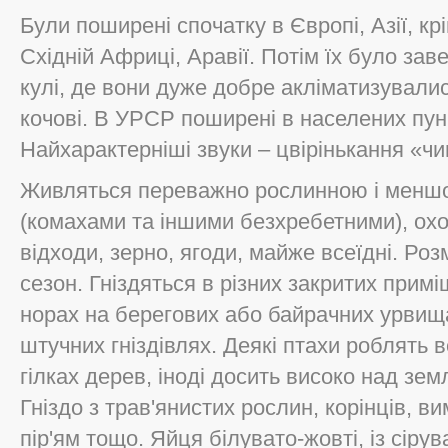
Були поширені спочатку в Європі, Азії, крі
Східній Африці, Аравії. Потім їх було зав
кулі, де вони дуже добре акліматизувалис
кочові. В УРСР поширені в населених пунк
Найхарактерніші звуки – цвірінькання «ч
Живляться переважно рослинною і менш
(комахами та іншими безхребетними), охоч
відходи, зерно, ягоди, майже всеїдні. Роз
сезон. Гніздяться в різних закритих примі
норах на берегових або байрачних урвища
штучних гніздівлях. Деякі птахи роблять в
гілках дерев, іноді досить високо над зем
Гніздо з трав'янистих рослин, корінців, 
пір'ям тощо. Яйця білувато-жовті, із сіру