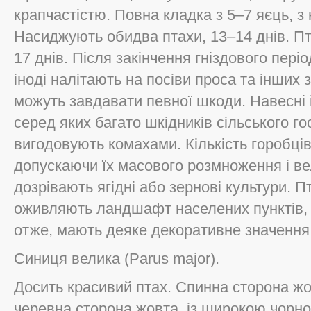
крапчастістю. Повна кладка з 5–7 яєць, з 
Насиджують обидва птахи, 13–14 днів. П
17 днів. Після закінчення гніздового періо
іноді налітають на посіви проса та інших
можуть завдавати певної шкоди. Навесні 
серед яких багато шкідників сільського 
вигодовують комахами. Кількість горобців
допускаючи їх масового розмноження і вел
дозрівають ягідні або зернові культури. 
оживляють ландшафт населених пунктів, о
отже, мають деяке декоративне значення
Синиця велика (Parus major).
Досить красивий птах. Спинна сторона жо
черевна сторона жовта, із широкою чорно