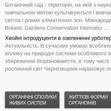
Ботанічний сад - територія, на якій з нау
навчальною метою культивуються і вивча
світла і різних кліматичних зон. Міжнарод
Botanіc Gardens Conservatіon Іnternatіo ...
Хвойні інтродуценти в озелененні урботе
Актуальність. В сучасних умовах всебічн
впливу на природні системи особливого 
збереження біорізноманіття, в тому числі
рослинний світ Чернігівщини нараховує по
ОРГАНІЧНІ СПОЛУКИ
ЖИТТЄВІ ФОРМИ
ЖИВИХ СИСТЕМ
ОРГАНІЗМІВ