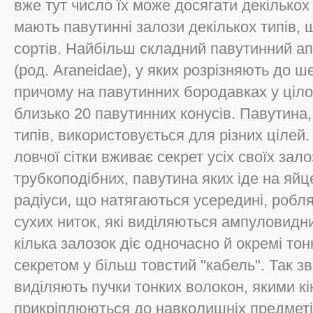
вже тут число їх може досягати декілько
мають павутинні залози декількох типів, 
сортів. Найбільш складний павутинний ап
(род. Araneіdae), у яких розрізняють до ш
причому на павутинних бородавках у ціло
близько 20 павутинних конусів. Павутина,
типів, використовується для різних цілей
ловчої сітки вживає секрет усіх своїх зало
трубкоподібних, павутина яких іде на яйц
радіуси, що натягаються усередині, робля
сухих ниток, які виділяються ампуловид
кілька залозок діє одночасно й окремі тон
секретом у більш товстий "кабель". Так з
виділяють пучки тонких волокон, якими кі
прикріплюються до навколишніх предметів