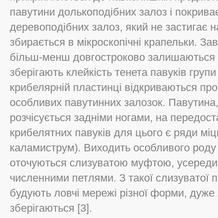
павутини долькоподібних залоз і покрива
деревоподібних залоз, який не застигає н
збирається в мікроскопічні крапельки. За
більш-менш довгостроково залишаються 
зберігають клейкість тенета павуків групи 
крибелярній пластинці відкриваються прот
особливих павутинних залозок. Павутина, 
розчісується задніми ногами, на передос
крибелятних павуків для цього є ряди міц
каламиструм). Виходить особливого роду 
оточуються слизуватою муфтою, усередині
численними петлями. З такої слизуватої 
будують ловчі мережі різної форми, дуже 
зберігаються [3].