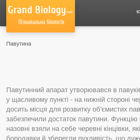
І
Павутина
Павутинний апарат утворювався в павуків
у щасливому пункті - на нижній стороні ч
досить місця для розвитку об'ємистих па
забезпечили достаток павутини. Функцію
назовні взяли на себе черевні кінцівки, я
бородавки й зберегли рухливість, що дуж