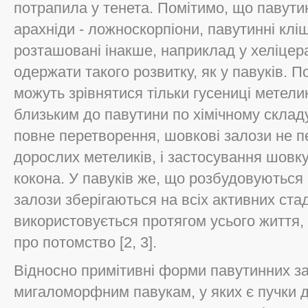
потрапила у тенета. Помітимо, що павути
арахніди - ложноскорпіони, павутинні кліщ
розташовані інакше, наприклад у хеліцера
одержати такого розвитку, як у павуків. П
можуть зрівнятися тільки гусениці метелик
близьким до павутини по хімічному склад
повне перетворення, шовкові залози не п
дорослих метеликів, і застосування шов
кокона. У павуків же, що розбудовуються
залози зберігаються на всіх активних ста
використовується протягом усього життя,
про потомство [2, 3].
Відносно примітивні форми павутинних за
мигаломорфним павукам, у яких є пучки д