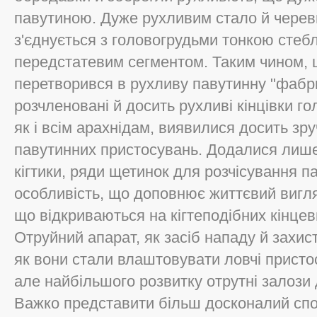
павутиною. Дуже рухливим стало й черевце
з'єднується з головогрудьми тонкою стеб
передстатевим сегментом. Таким чином, ці
перетворився в рухливу павутинну "фабри
розчленовані й досить рухливі кінцівки го
як і всім арахнідам, виявилися досить зр
павутинних пристосувань. Додалися лише д
кігтики, ряди щетинок для розчісування п
особливість, що доповнює життєвий вигляд
що відкриваються на кігтеподібних кінцев
Отруйний апарат, як засіб нападу й захист
як вони стали влаштовувати ловчі присто
але найбільшого розвитку отрутні залози 
Важко представити більш досконалий спо