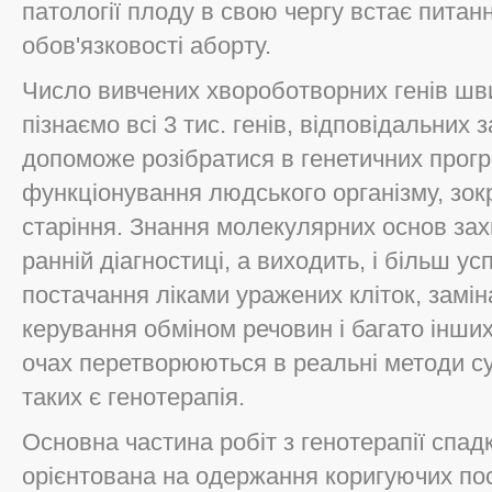
патології плоду в свою чергу встає питанн
обов'язковості аборту.
Число вивчених хвороботворних генів шви
пізнаємо всі 3 тис. генів, відповідальних з
допоможе розібратися в генетичних прогр
функціонування людського організму, зокр
старіння. Знання молекулярних основ за
ранній діагностиці, а виходить, і більш 
постачання ліками уражених кліток, замін
керування обміном речовин і багато інши
очах перетворюються в реальні методи с
таких є генотерапія.
Основна частина робіт з генотерапії спад
орієнтована на одержання коригуючих посл