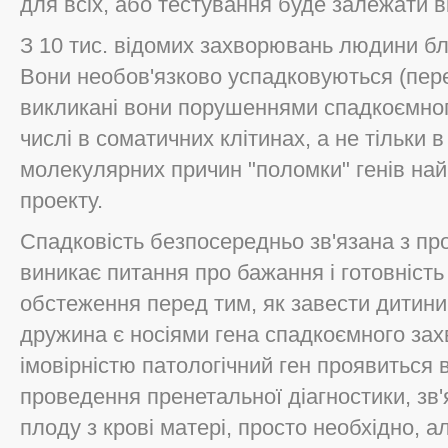
для всіх, або тестування буде залежати в
З 10 тис. відомих захворювань людини бли
Вони необов'язково успадковуються (пе
викликані вони порушеннями спадкоємного
числі в соматичних клітинах, а не тільки 
молекулярних причин "поломки" генів на
проекту.
Спадковість безпосередньо зв'язана з пр
виникає питання про бажання і готовність 
обстеження перед тим, як завести дитини
дружина є носіями гена спадкоємного за
імовірністю патологічний ген проявиться 
проведення пренетальної діагностики, зв'
плоду з крові матері, просто необхідно, а