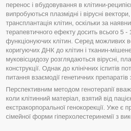
перенос і вбудовування в клітини-реципіє
випробуються плазмідні і вірусні вектори, 
трансплантація клітин, оскільки за наявн
терапевтичного ефекту досить всього 5 
функціонуючих клітин. Серед можливих в
коригуючих ДНК до клітин і тканин-мішене
муковісцидозу розглядаються вірусні, плаз
конструкції. Однак до клінічних іспитів п
питання взаємодії генетичних препаратів з
Перспективним методом генотерапії вважа
коли клітинний матеріал, взятий від паці
екстракорпоральної генокорекції. Уже є п
сімейної форми гіперхолестеринемії з вик