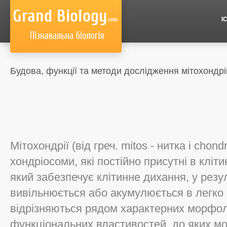
І
Будова, функції та методи дослідження мітохондрі
Мітохондрії (від греч. mitos - нитка і chond
хондріосоми, які постійно присутні в кліти
який забезпечує клітинне дихання, у резул
вивільнюється або акумулюється в легко
відрізняються рядом характерних морфоло
функціональних властивостей, до яких мо