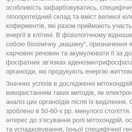
особливість зафарбовуватись, специфічну
ліпопротеїдний склад та вміст великої кіл
коферментів, які разом приймають участь
енергії в клітині. В фізіологічному віднош
собою біохімічну „машину”, призначення я
харчових речовин та акумулювати її за
фосфатних зв’язках аденозинтрифосфата.
органоїди, які продукують енергію життєв
Значних успіхів в дослідженні мітохондрі
використанням таких методів, як електрон
аналіз цих органоїдів після їх виділення.
зроблено в 50-60-х рр. минулого століття
інтерес до з’ясування ролі мітохондрій, 
та успадковування, їхньої специфічної ге