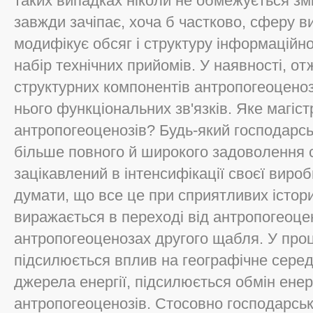
таких випадках ніколи не обмежується зм
завжди зачіпає, хоча б частково, сферу в
модифікує обсяг і структуру інформаційно
набір технічних прийомів. У наявності, от
структурних компонентів антропогеоценоз
нього функціональних зв'язків. Яке магіс
антропогеоценозів? Будь-який господарсь
більше повного й широкого задоволення св
зацікавлений в інтенсифікації своєї вироб
думати, що все це при сприятливих істор
виражається в переході від антропогеоц
антропогеоценозах другого щабля. У проц
підсилюється вплив на географічне серед
джерела енергії, підсилюється обмін енер
антропогеоценозів. Стосовно господарсько