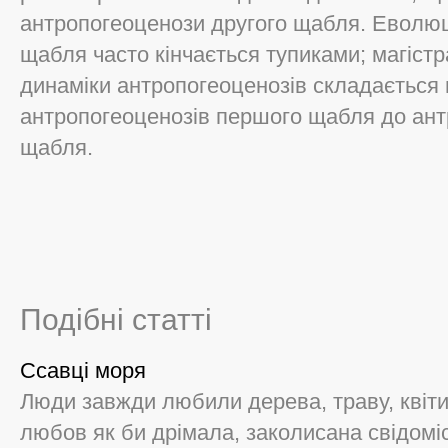
антропогеоценози другого щабля. Еволюц
щабля часто кінчається тупиками; магістр
динаміки антропогеоценозів складається 
антропогеоценозів першого щабля до ант
щабля.
Подібні статті
Ссавці моря
Люди завжди любили дерева, траву, квіти,
любов як би дрімала, заколисана свідомі