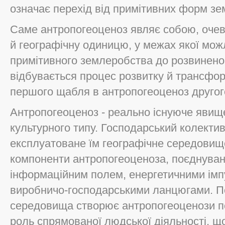
означає перехід від примітивних форм зе
Саме антропогеоценоз являє собою, очев
й географічну одиницю, у межах якої мож
примітивного землеробства до розвиненог
відбувається процес розвитку й трансфо
першого щабля в антропогеоценоз другог
Антропогеоценоз - реально існуюче явище
культурного типу. Господарський колектив,
експлуатоване їм географічне середовище
компоненти антропогеоценоза, поєднуван
інформаційним полем, енергетичними імп
виробничо-господарськими ланцюгами. Пе
середовища створює антропогеоценози 
роль спрямованої людської діяльності, щ