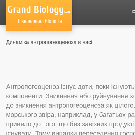
І
Динаміка антропогеоценоза в часі
Антропогеоценоз існує доти, поки існують 
компоненти. Зникнення або руйнування хо
до зникнення антропогеоценоза як цілог
морського звіра, наприклад, у багатьох 
привело до того, що без завізних продукт
існувати. Тому випадки переселення госпо