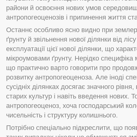
райони й освоєння нових умов середовищ
антропогеоценозів і припинення життя ст
Останнє особливо ясно видно при землер
ґрунту й звільнення нової ділянки від ліс
експлуатації цієї нової ділянки, що хара
мікроумовами ґрунту. Нерідко специфіка 
що практично варто говорити про продов
розвитку антропогеоценоза. Але іноді спе
сусідніх ділянках досягає значного рівня,
старих культур і навіть введення нових. Т
антропогеоценоз, хоча господарський коле
чисельність і структуру колишнього.
Потрібно спеціально підкреслити, що поя