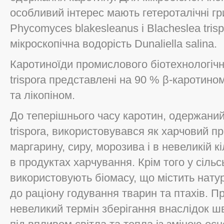
особливий інтерес мають гетероталічні гр
Phycomyces blakesleanus і Blacheslea tris
мікроскопічна водорість Dunaliella salina.
Каротиноїди промислового біотехнологічн
trispora представлені на 90 % β-каротином
та лікопіном.
До теперішнього часу каротин, одержаний
trispora, використовувався як харчовий п
маргарину, сиру, морозива і в невеликій к
в продуктах харчування. Крім того у сіль
використовують біомасу, що містить натур
до раціону годування тварин та птахів. 
невеликий термін зберігання внаслідок ш