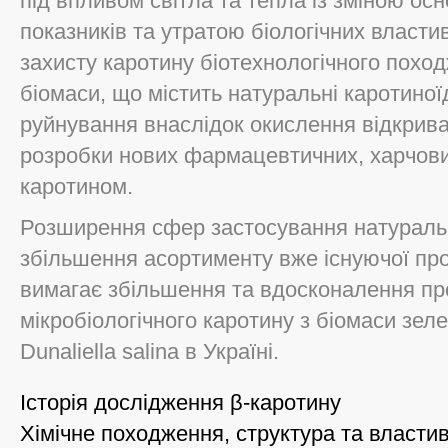
під впливом світла та тепла із зміною осн
показників та утратою біологічних власт
захисту каротину біотехнологічного похо
біомаси, що містить натуральні каротиної
руйнування внаслідок окислення відкрив
розробки нових фармацевтичних, харчових
каротином.
Розширення сфер застосування натуральн
збільшення асортименту вже існуючої про
вимагає збільшення та вдосконалення п
мікробіологічного каротину з біомаси зел
Dunaliella salina в Україні.
Історія дослідження β-каротину
Хімічне походження, структура та властив