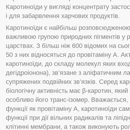
Каротиноїди у вигляді концентрату застос
і для забарвлення харчових продуктів.
Каротиноїди є найбільш розповсюдженою
важливою групою природних пігментів у 
царствах. З більш ніж 600 відомих на сьо
50 з них відносяться до провітаміну А. Ак
каротиноїди, до складу молекул яких входи
дегідроіонона), зв’язане з аліфатичним л
супряжених подвійних зв’язків. Серед ка
біологічну активність має β-каротин, який
особливо його транс-ізомер. Вважається,
функції як провітаміну А, каротиноїди сам
функції при дії вільних радикалів та ліпід
клітинні мембрани, а також виконують ро