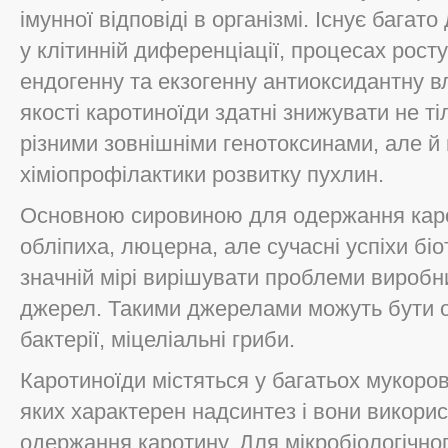
імунної відповіді в організмі. Існує багат
у клітинній диференціації, процесах росту
ендогенну та екзогенну антиоксидантну вл
якості каротиноїди здатні знижувати не т
різними зовнішніми генотоксинами, але й
хіміопрофілактики розвитку пухлин.
Основною сировиною для одержання карот
обліпиха, люцерна, але сучасні успіхи бі
значній мірі вирішувати проблеми виробн
джерел. Такими джерелами можуть бути о
бактерії, міцеліальні гриби.
Каротиноїди містяться у багатьох мукоров
яких характерен надсинтез і вони викор
одержання каротину. Для мікробіологічно