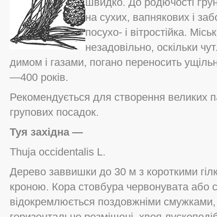
швидко. До родючості ґрун
на сухих, вапнякових і заб
посухо- і вітростійка. Міс
незадовільно, оскільки чу
димом і газами, погано переносить ущіль
—400 років.
Рекомендується для створення великих пар
групових посадок.
Туя західна —
Thuja occidentalis L.
Дерево заввишки до 30 м з короткими гіл
кроною. Кора стовбура червонувата або с
відокремлюється поздовжніми смужками,
горизонтально розміщені, хвоя лускоподі