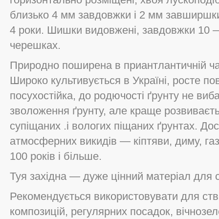
близько 4 мм завдовжки і 2 мм завширшки
4 роки. Шишки видовжені, завдовжки 10 —
черешках.
Природно поширена в приантлантичній час
Широко культивується в Україні, росте по
посухостійка, до родючості ґрунту не виб
зволоження ґрунту, але краще розвиваєть
супіщаних .і вологих піщаних ґрунтах. До
атмосферних викидів — кіптяви, диму, га
100 років і більше.
Туя західна — дуже цінний матеріал для 
Рекомендується використовувати для ст
композицій, регулярних посадок, вічнозе