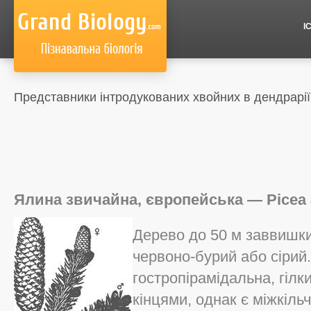
І
Представники інтродукованих хвойних в дендрарі
Ялина звичайна, європейська — Picea ab
Дерево до 50 м заввишки 
червоно-бурий або сірий
гостропірамідальна, гілки
кінцями, однак є міжкільч