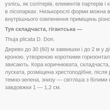
узлісь, як солітерів, елементів партерів і
в лісопарках. Низькорослі форми можна 
внутрішнього озеленення приміщень різно
Туя складчаста, гігантська —
Thuja plicata D. Don.
Дерево до 30 (60) м заввишки і до 2 м у д
кроною, утвореною короткими горизонталь
звисають. Кора коричнювата, складчаста,
луската, розміщена хрестоподібне, після
темно-зелена, знизу — світліша з білими
завдовжки 1 — 1,2 см.