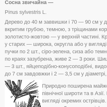
Сосна звичайна —
Pinus sylvestris L.
Дерево до 40 м заввишки і 70 — 90 см у д
вкритим грубою, темною, з тріщинами кор
золотисто-жовтою — у верхній частині. К
у старих — широка, округла або у вигляді
пучки по 2 шт., сіро-зелена, сиза або тем
по краях зазубрена, живе 2 — 3 роки. Шиш
— 3 шт., яйцеподібно-конусоподібні, видо
до 7 см завдовжки і 2 — 3,5 см у діаметрі,
Природно поширена майже 
північної широти та в Азії
вигляді окремих острівців.