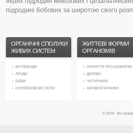
інших підродин мімозових і цезальпінієви
підродині бобових за широтою свого розп
ОРГАНІЧНІ СПОЛУКИ
ЖИТТЄВІ ФОРМИ
ЖИВИХ СИСТЕМ
ОРГАНІЗМІВ
ВУГЛЕВОДИ
ПОНЯТТЯ ПРО БІОМОРФУ
ЛІПІДИ
ДЕРЕВА
БІЛКИ
ЧАГАРНИКИ
НУКЛЕЇНОВІ КИСЛОТИ
НАПІВЧАГАРНИКИ
© 2026 - Всі прав