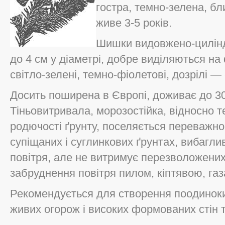
гостра, темно-зелена, бл
живе 3-5 років.
Шишки видовжено-циліндр
до 4 см у діаметрі, добре виділяються на
світло-зелені, темно-фіолетові, дозрілі — 
Досить поширена в Європі, доживає до 30
Тіньовитривала, морозостійка, відносно 
родючості ґрунту, поселяється переважно
супіщаних і суглинкових ґрунтах, вибаглив
повітря, але не витримує перезволожених 
забруднення повітря пилом, кіптявою, газ
Рекомендується для створення поодиноки
живих огорож і високих формованих стін та