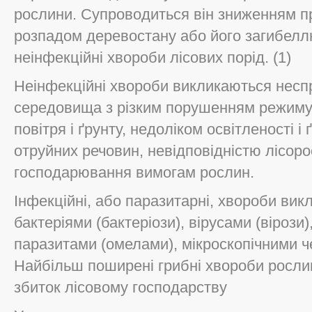
рослини. Супроводиться він зниженням п
розпадом деревостану або його загибеллю
неінфекційні хвороби лісових порід. (1)
Неінфекційні хвороби викликаються нес
середовища з різким порушенням режиму 
повітря і ґрунту, недоліком освітленості і
отруйних речовин, невідповідністю лісор
господарювання вимогам рослин.
Інфекційні, або паразитарні, хвороби вик
бактеріями (бактеріози), вірусами (вірози
паразитами (омелами), мікроскопічними ч
Найбільш поширені грибні хвороби росли
збиток лісовому господарству