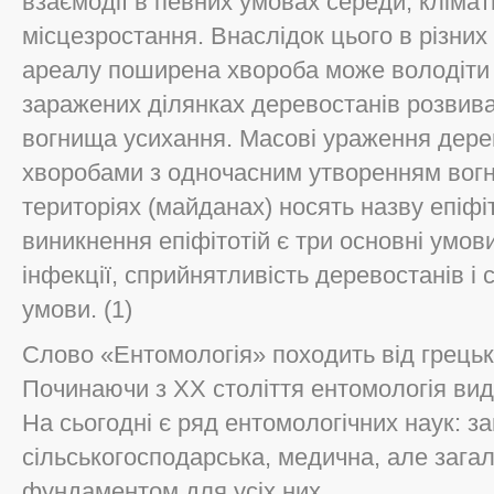
взаємодії в певних умовах середи; клімат
місцезростання. Внаслідок цього в різних
ареалу поширена хвороба може володіти 
заражених ділянках деревостанів розвива
вогнища усихання. Масові ураження дере
хворобами з одночасним утворенням вог
територіях (майданах) носять назву епіф
виникнення епіфітотій є три основні умови
інфекції, сприйнятливість деревостанів і 
умови. (1)
Слово «Ентомологія» походить від грецьк
Починаючи з ХХ століття ентомологія вид
На сьогодні є ряд ентомологічних наук: за
сільськогосподарська, медична, але зага
фундаментом для усіх них.