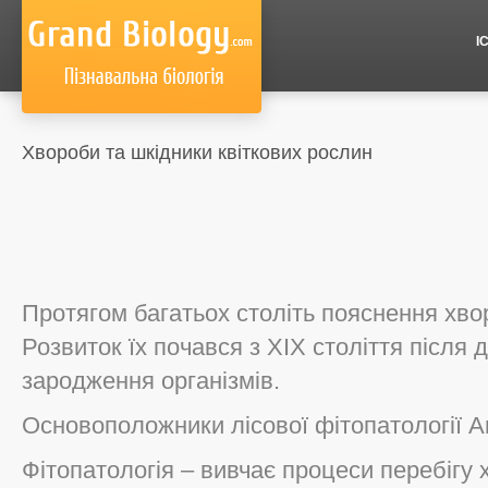
І
Хвороби та шкідники квіткових рослин
Протягом багатьох століть пояснення хво
Розвиток їх почався з ХІХ століття після 
зародження організмів.
Основоположники лісової фітопатології Ан
Фітопатологія – вивчає процеси перебігу 