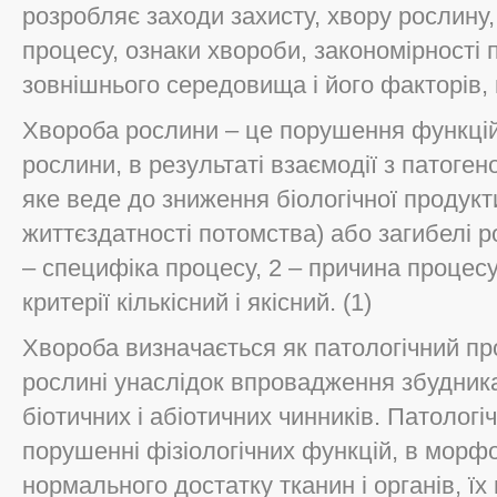
розробляє заходи захисту, хвору рослину,
процесу, ознаки хвороби, закономірності
зовнішнього середовища і його факторів,
Хвороба рослини – це порушення функцій 
рослини, в результаті взаємодії з патоге
яке веде до зниження біологічної продуктив
життєздатності потомства) або загибелі р
– специфіка процесу, 2 – причина процесу
критерії кількісний і якісний. (1)
Хвороба визначається як патологічний пр
рослині унаслідок впровадження збудника
біотичних і абіотичних чинників. Патолог
порушенні фізіологічних функцій, в морфо
нормального достатку тканин і органів, їх 