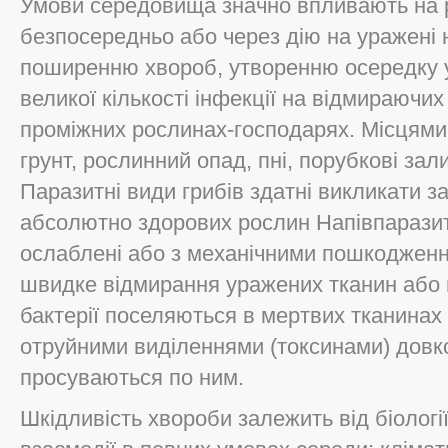
Умови середовища значно впливають на р
безпосередньо або через дію на уражені 
поширенню хвороб, утворенню осередку 
великої кількості інфекції на відмираючих
проміжних рослинах-господарях. Місцями 
грунт, рослинний опад, пні, порубкові за
Паразитні види грибів здатні викликати 
абсолютно здорових рослин Напівпарази
ослаблені або з механічними пошкоджен
швидке відмирання уражених тканин або вс
бактерії поселяються в мертвих тканинах
отруйними виділеннями (токсинами) довк
просуваються по ним.
Шкідливість хвороби залежить від біології 