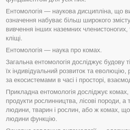
Ентомологія — наукова дисципліна, що ви
означення набуває більш широкого змісту
вивчення інших наземних членистоногих, т
кліщі.
Ентомологія — наука про комах.
Загальна ентомологія досліджує будову ті
їх індивідуальний розвиток та еволюцію, 
за екосистемами в часі і просторі, взаємод
Прикладна ентомологія досліджує комах,
продукти рослинництва, лісові породи, а 
людини, тварин і рослин, або ж комах, щ
людини функцію.