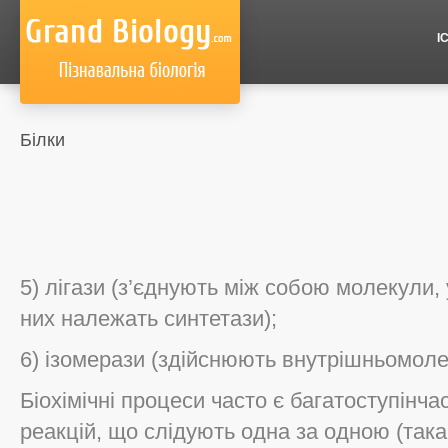
І
Білки
5) лігази (з’єднують між собою молекули,
них належать синтетази);
6) ізомерази (здійснюють внутрішньомол
Біохімічні процеси часто є багатоступінч
реакцій, що слідують одна за одною (така