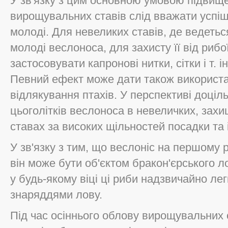
У зв'язку з цим основною умовою підвище
вирощувальних ставів слід вважати успі
молоді. Для невеликих ставів, де ведеть
молоді веслоноса, для захисту її від рибо
застосовувати капронові нитки, сітки і т. і
Певний ефект може дати також використа
відлякування птахів. У перспективі доці
цьоголітків веслоноса в невеличких, захи
ставах за високих щільностей посадки та і
У зв'язку з тим, що веслоніс на першому р
він може бути об'єктом бракон'єрського л
у будь-якому віці ці риби надзвичайно ле
знаряддями лову.
Під час осіннього облову вирощувальних 