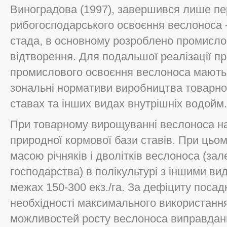
Виноградова (1997), завершився лише п
рибогосподарського освоєння веслоноса -
стада, в основному розроблено промисло
відтворення. Для подальшої реалізації 
промислового освоєння веслоноса мають 
зональні нормативи виробництва товарної 
ставах та інших видах внутрішніх водойм.
При товарному вирощуванні веслоноса н
природної кормової бази ставів. При цьом
масою річняків і дволітків веслоноса (за
господарства) в полікультурі з іншими в
межах 150-300 екз./га. За дефіциту посад
необхідності максимального використанн
можливостей росту веслоноса виправдан