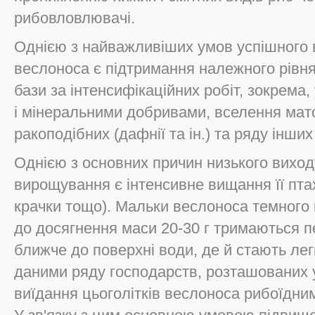
рибовловлювачі.
Однією з найважливіших умов успішного в
веслоноса є підтримання належного рівня
бази за інтенсифікаційних робіт, зокрема
і мінеральними добривами, вселення мат
ракоподібних (дафнії та ін.) та ряду інших
Однією з основних причин низького виход
вирощування є інтенсивне вищання її птах
крачки тощо). Мальки веслоноса темного к
до досягнення маси 20-30 г тримаються п
ближче до поверхні води, де й стають ле
даними ряду господарств, розташованих 
виїдання цьоголітків веслоноса рибоїдним