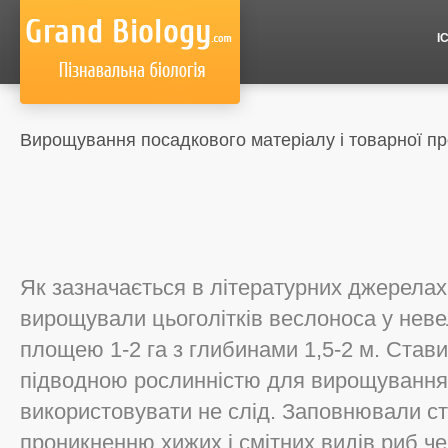
І
Вирощування посадкового матеріалу і товарної пр
Як зазначається в літературних джерелах,
вирощували цьоголітків веслоноса у нев
площею 1-2 га з глибинами 1,5-2 м. Став
підводною рослинністю для вирощування
використовувати не слід. Заповнювали с
проникненню хижих і смітних видів риб че