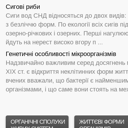
Сигові риби
Сиги вод СНД відносяться до двох видів: 
з безліччю форм. По екології всіх сигів п
озерно-річкових і озерних. Перші нагулюют
йдуть на нерест високо вгору п ...
Генетичні особливості мікроорганізмів
Надзвичайно важливим серед досягнень мі
XIX ст. є відкриття неклітинних форм житт
вчених вважали, що бактерії є найменши
організмами, і що саме вони стоять на меж
ОРГАНІЧНІ СПОЛУКИ
ЖИТТЄВІ ФОРМИ