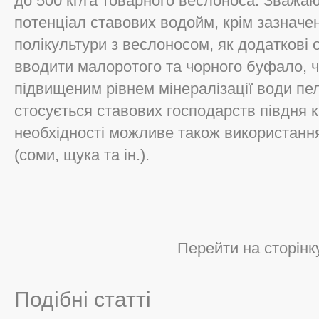
до 500 кг/га товарного веслоноса. Зважа
потенціал ставових водойм, крім зазначен
полікультури з веслоносом, як додаткові
вводити малоротого та чорного буфало, ч
підвищеним рівнем мінералізації води пе
стосується ставових господарств півдня к
необхідності можливе також використання
(соми, щука та ін.).
Перейти на сторінк
Подібні статті