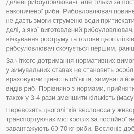
делеві рибоуловлювачі, але тільки за пос
накопиченої риби. Рибовловлювач повине
не дасть змоги струменю води притискати 
делі, з якої виготовлений рибоуловлювач
вічкування роструму та голови цьоголіткі
рибоуловлювач скочується першим, раніш
За чіткого дотримання нормативних вимо
у зимувальних ставах не становить особл
враховуючи цінність об'єкта, зимувати й
видів риб. Порівняно з нормами, прийняти
також у 3-4 рази зменшити кількість (масу
Перевозять цьоголітків веслоноса у жив
транспортуючих місткостях за постійної а
завантажують 60-70 кг риби. Веслоніс до