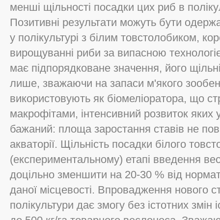
менші щільності посадки цих риб в полікуль
Позитивні результати можуть бути одерж
у полікультурі з білим товстолобиком, ко
вирощуванні риби за випасною технологією
має підпорядковане значення, його щільн
лише, зважаючи на запаси м'якого зообен
використовують як біомеліоратора, що ст
макрофітами, інтенсивний розвиток яких 
бажаний: площа заростання ставів не по
акваторії. Щільність посадки білого тов
(експериментальному) етапі введення вес
доцільно зменшити на 20-30 % від норма
даної місцевості. Впровадження нового ст
полікультури дає змогу без істотних змін 