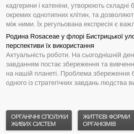
кадгерини і катеніни, утворюють складні 
окремих однотипних клітин, та дозволяю
між ними. Їх регульована експресія є важл
Родина Rosaceae у флорі Бистрицької уло
перспективи їх використання
Актуальність роботи. На сьогоднішній д
завданням постає збереження та вивчення 
на нашій планеті. Проблема збереження бі
одного із стратегічних завдань людства ви
ОРГАНІЧНІ СПОЛУКИ
ЖИТТЄВІ ФОРМИ
ЖИВИХ СИСТЕМ
ОРГАНІЗМІВ