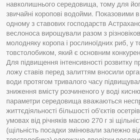
навколишнього середовища, тому для йо
звичайні коропові водойми. Показовими в
одному з ставових господарств Астраханс
веслоноса вирощували разом з різновіко
молодняку коропа і рослиноїдних риб, у то
товстолобиком, який є основним конкурен
Для підвищення інтенсивності розвитку п
ложу ставів перед залиттям вносили орга
води протягом тривалого часу підвищувал
зниження вмісту розчиненого у воді кисню 
параметри середовища вважаються несп
життєдіяльності більшості об'єктів осетрі
умовах від річняків масою 270 г зі щільні
(щільність посадки змінювали залежно від
товстолобика) одержано дволітки веслон