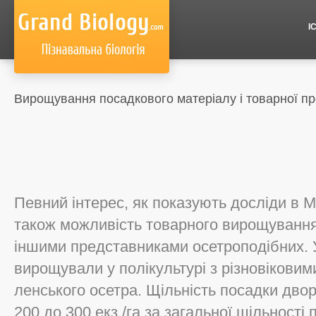
І
Вирощування посадкового матеріалу і товарної пр
Певний інтерес, як показують досліди в М
також можливість товарного вирощування 
іншими представниками осетроподібних. 
вирощували у полікультурі з різновіковим
ленського осетра. Щільність посадки дво
200 до 300 екз./га за загальної щільності 