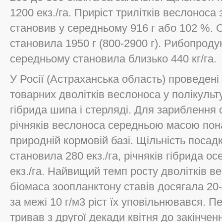
1200 екз./га. Приріст трилітків веслонос
становив у середньому 916 г або 102 %. 
становила 1950 г (800-2900 г). Рибопроду
середньому становила близько 440 кг/га.
У Росії (Астраханська область) проведен
товарних дволітків веслоноса у полікульт
гібрида шипа і стерляді. Для зариблення
річняків веслоноса середньою масою пона
природній кормовій базі. Щільність посад
становила 280 екз./га, річняків гібрида о
екз./га. Найвищий темп росту дволітків в
біомаса зоопланктону ставів досягала 20-
за межі 10 г/м3 ріст їх уповільнювався. 
тривав з другої декади квітня до закінчен