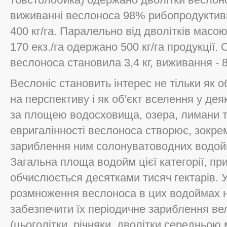
виживанні веслоноса 98% рибопродуктивн
400 кг/га. Паралельно від дволітків масою
170 екз./га одержано 500 кг/га продукції.
веслоноса становила 3,4 кг, виживання - 
Веслоніс становить інтерес не тільки як о
на перспективу і як об'єкт вселення у дея
за площею водосховища, озера, лимани т
евригалінності веслоноса створює, зокре
зариблення ним солонуватоводних водойм 
Загальна площа водойм цієї категорії, пр
обчислюється десятками тисяч гектарів. 
розмноження веслоноса в цих водоймах н
забезпечити їх періодичне зариблення в
(цьоголітки, річняки, дволітки середньою