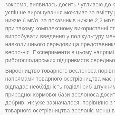
зокрема, виявилась досить чутливою до к
успішне вирощування можливе за вмісту р
нижче 6 мг/л, за показників нижче 2,2 мг/л
при такому комплексному використанні с
випробувати введення у полікультуру ме
навколишнього середовища представника
весло-ніс. Експерименти в цьому напрямі 
рибогосподарських підприємств середньої 
Виробництво товарного веслоноса порівн
напрямами товарного осетрівництва має р
відпадає необхідність годівлі риб штучни
природної кормової бази веслоноса доси
добрив. Як уже зазначалося, порівняно з
товарного осетрівництва веслоніс менш 