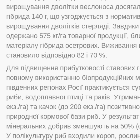
вирощування дволітки веслоноса досягали
гібрида 140 г, що узгоджується з нормат
вирощування дволітків стерляді. Завдяк
одержано 575 кг/га товарної продукції, бл
матеріалу гібрида осетрових. Виживання 
становило відповідно 82 і 70 %.
Для підвищення прибутковості ставових 
повному використанню біопродукційних 
південних регіонах Росії практикується с
риби, водоплавної птиці та раків. Утрима
екз./га) та качок (до 200 екз./га) позити
природної кормової бази риб. У результат
мінеральних добрив зменшують на 50% (о
У полікультуру риб входили короп, рослино