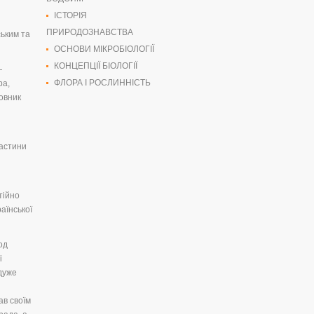
ІСТОРІЯ
ПРИРОДОЗНАВСТВА
ським та
ОСНОВИ МІКРОБІОЛОГІЇ
КОНЦЕПЦІЇ БІОЛОГІЇ
—
ФЛОРА І РОСЛИННІСТЬ
ра,
ловник
частини
тійно
раїнської
од
і
 дуже
ав своїм