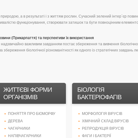
риродою, а в результаті і з життям рослин. Сучасний зелений інтер`єр пови
ривалістю функціонування, створювати затишок та бути повноцінним елемент
овини (Прикарпаття) та перспективи їх використання
ь надзвичайно важливим завданням постає збереження та вивчення біологічно
а збереження біологічної різноманітності як одного із стратегічних завдань л
ЖИТТЄВІ ФОРМИ
БІОЛОГІЯ
ОРГАНІЗМІВ
БАКТЕРІОФАГІВ
ПОНЯТТЯ ПРО БІОМОРФУ
МОРФОЛОГІЯ ВІРУСІВ
ДЕРЕВА
ХІМІЧНИЙ СКЛАД ВІРУСІВ
ЧАГАРНИКИ
РЕПРОДУКЦІЯ ВІРУСІВ
НАПІВЧАГАРНИКИ
ФАГИ І БАКТЕРІЇ