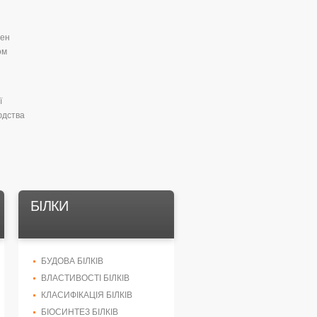
нен
ом
ї
юдства
БІЛКИ
БУДОВА БІЛКІВ
ВЛАСТИВОСТІ БІЛКІВ
КЛАСИФІКАЦІЯ БІЛКІВ
БІОСИНТЕЗ БІЛКІВ