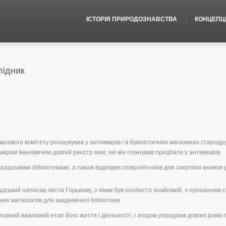
ІСТОРІЯ ПРИРОДОЗНАВСТВА
КОНЦЕПЦІЇ
лідник
ового комітету розшукував у антикварів і в букіністичних магазинах стародр
иром Івановичем довгий реєстр книг, які він планував придбати у антикварів.
адськими бібліотеками, а також відрядив співробітників для закупівлі книжок 
адський написав листа Горькому, з яким був особисто знайомий, з проханням 
них матеріалів для академічної бібліотеки.
язаний важливий етап його життя і діяльності, і згодом упродовж довгих років 