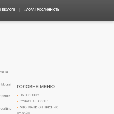
 БІОЛОГІЇ
ФЛОРА І РОСЛИННІСТЬ
уки та
у Москві
ГОЛОВНЕ МЕНЮ
НА ГОЛОВНУ
сприяти
СУЧАСНА БІОЛОГІЯ
ФІТОПЛАНКТОН ПРІСНИХ
постійно
ВОДОЙМ