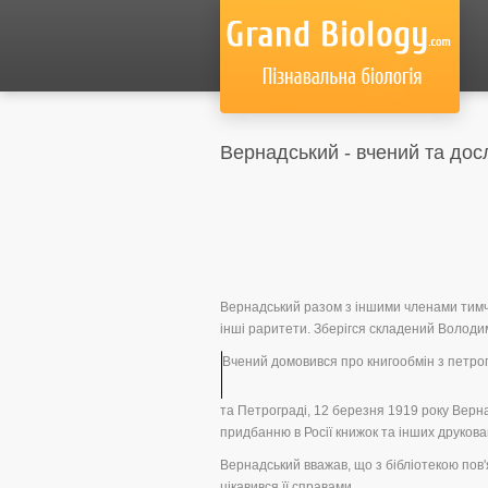
Вернадський - вчений та дос
Вернадський разом з іншими членами тимчас
інші раритети. Зберігся складений Володим
Вчений домовився про книгообмін з петрогр
та Петрограді, 12 березня 1919 року Верн
придбанню в Росії книжок та інших друкова
Вернадський вважав, що з бібліотекою пов'
цікавився її справами.