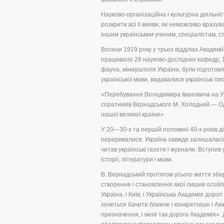
Науково-організаційна і культурна діяльні
розкрити всі її вияви, як неможливо врахуват
іншим українським ученим, спеціалістам, ст
Восени 1919 року у трьох відділах Академ
працювало 26 науково-дослідних кафедр, 15 к
фауна, мінералогія України, були підготовл
української мови, видавалися українські пи
«Перебування Володимира Івановича на Укр
соратників Вєрнадського М. Холодний.— Од
нашої великої країни».
У 20—30-х та першій половині 40-х років ді
переривалися. Україна завжди залишалася в 
читав українські газети і журнали. Вступив 
історії, літератури і мови.
В. Вернадський протягом усього життя збер
створення і становлення якої лишив особлив
Україна, і Київ, і Українська Академія дор
хочеться бачити ближче і конкретніше і Акад
призначення, і мені так дорога Академія».