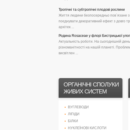
Тропічні та субтропічні плодові рослини
Життя людини безпосередньо пов`язане з п
поєднувати декоративний ефект з довго т
архітек ...
Родина Rosaceae у флорі Бистрицької улог
Актуальність роботи. На сьогоднішній ден
різноманітності на нашій планеті. Проблем
висвітлен ...
ОРГАНІЧНІ СПОЛУКИ
ЖИВИХ СИСТЕМ
ВУГЛЕВОДИ
ЛІПІДИ
БІЛКИ
НУКЛЕЇНОВІ КИСЛОТИ