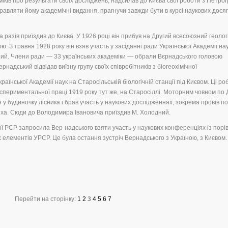
іків про результати своїх досліджень, надсилав до Києва свої роботи з Петрог
равляти йому академічні видання, прагнучи завжди бути в курсі наукових дося
 разів приїздив до Києва. У 1926 році він прибув на Другий всесоюзний геолог
ю. З травня 1928 року він взяв участь у засіданні ради Української Академії нау
ний. Члени ради — 33 українських академіки — обрали Вєрнадського головою
ернадський відвідав виїзну групу своїх співробітників з біогеохімічної
раїнської Академії наук на Старосільській біологічній станції під Києвом. Ці ро
спериментальної праці 1919 року тут же, на Старосіллі. Моторним човном по 
вся у будиночку лісника і брав участь у наукових дослідженнях, зокрема провів п
ріха. Сюди до Володимира Івановича приїздив М. Холодний.
ої РСР запросила Вер-надського взяти участь у наукових конференціях із порі
них елементів УРСР. Це була остання зустріч Вернадського з Україною, з Києвом.
Перейти на сторінку:
1
2
3
4
5
6
7