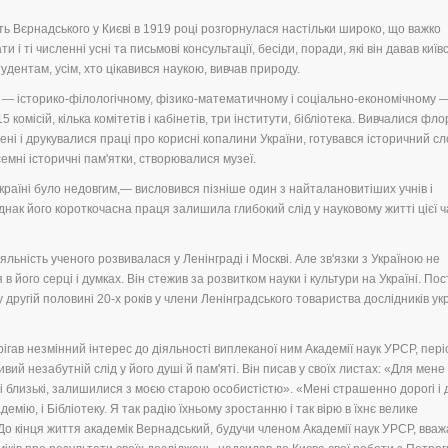
сть Вєрнадського у Києві в 1919 році розгорнулася настільки широко, що важко
и і ті численні усні та письмові консультації, бесіди, поради, які він давав київ
удентам, усім, хто цікавився наукою, вивчав природу.
ії — історико-філологічному, фізико-математичному і соціально-економічному 
омісій, кілька комітетів і кабінетів, три інститути, бібліотека. Вивчалися фло
ені і друкувалися праці про корисні копалини України, готувався історичний с
семні історичні пам'ятки, створювалися музеї.
аїні було недовгим,— висловився пізніше один з найталановитіших учнів і
нак його короткочасна праця залишила глибокий слід у науковому житті цієї 
яльність ученого розвивалася у Ленінграді і Москві. Але зв'язки з Україною не
його серці і думках. Він стежив за розвитком науки і культури на Україні. Пос
у другій половині 20-х років у члени Ленінградського товариства дослідників ук
ігав незмінний інтерес до діяльності виплеканої ним Академії наук УРСР, пері
ий незабутній слід у його душі й пам'яті. Він писав у своїх листах: «Для мене 
огі і близькі, залишилися з моєю старою особистістю». «Мені страшенно дорогі і
емію, і Бібліотеку. Я так радію їхньому зростанню і так вірю в їхнє велике
 До кінця життя академік Вернадський, будучи членом Академії наук УРСР, вваж