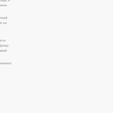
рада, а
гнень
ічний
к, на
боти
Дніпру
овний
вняльної