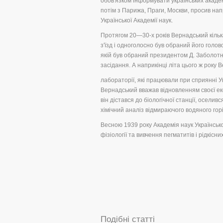
обов'язком інформувати українських академ
потім з Парижа, Праги, Москви, просив нап
Української Академії наук.
Протягом 20—30-х років Вернадський кілька
з'їзд і одноголосно був обраний його голово
якій був обраний президентом Д. Заболот
засідання. А наприкінці літа цього ж року В
лабораторії, які працювали при сприянні Ук
Вернадський вважав відновленням своєї ек
він дістався до біологічної станції, осели
хімічний аналіз відмираючого водяного го
Весною 1939 року Академія наук Українськ
фізіології та вивчення пегматитів і рідкіс
Подібні статті